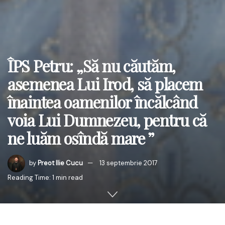
ÎPS Petru: „Să nu căutăm,
asemenea Lui Irod, să placem
înaintea oamenilor încălcând
voia Lui Dumnezeu, pentru că
ne luăm osîndă mare ”
by
Preot Ilie Cucu
13 septembrie 2017
Reading Time: 1 min read