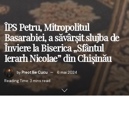
ÎPS Petru, Mitropolitul
Basarabiei, a săvârșit slujba de
Înviere la Biserica „Sfântul
Ierarh Nicolae” din Chișinău
by
Preot Ilie Cucu
6 mai 2024
Reading Time: 3 mins read
Înaltpreasfințitul Părinte Petru, Arhiepiscopul Chișinăului,
Mitropolitul Basarabiei și Exarhul Plaiurilor, a săvârșit,