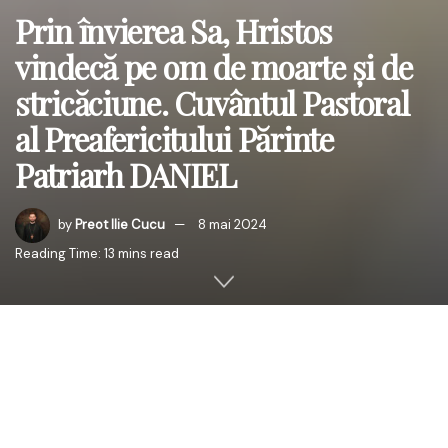
Prin învierea Sa, Hristos
vindecă pe om de moarte şi de
stricăciune. Cuvântul Pastoral
al Preafericitului Părinte
Patriarh DANIEL
by
Preot Ilie Cucu
8 mai 2024
Reading Time: 13 mins read
Hristos a înviat!
„
Precum în Adam toţi mor,
aşa şi în Hristos toţi vor