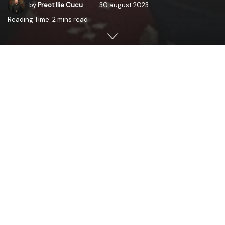
by
Preot Ilie Cucu
30 august 2023
Reading Time: 2 mins read
Domnul Boris Volosatîi, vicepreședintele Comisiei pentru
comunitățile de români din afara granițelor țării a
Parlamentului României, împreună cu echipa sa a lansat o
campanie de caritate de amploare intitulată
„Ghiozdănelul”. Acesta s-a angajat să sprijine copiii
vulnerabili din România, Republica Moldova și din
diaspora românească, asigurându-le ghiozdane și
rechizite școlare necesare pentru începutul noului an
școlar.
Cu binecuvântarea Înaltpreasfințitului Părinte Mitropolit