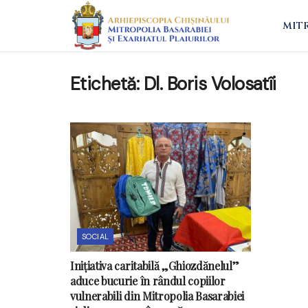
MIT
Etichetă:
Dl. Boris Volosatîi
SOCIAL
Inițiativa caritabilă „Ghiozdănelul”
aduce bucurie în rândul copiilor
vulnerabili din Mitropolia Basarabiei