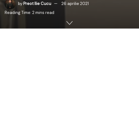
by
Preot Ilie Cucu
26 aprilie 2021
Reading Time: 2 mins read
Înaltpreasfințitul
Părinte Mitropolit a donat în unul dintre
magazinele în care
se colectează
alimente în Chișinău și a
transmis un îndemn de sprijin al oamenilor afectați de
sărăcie și foame.
Campania de Paști “Masa Bucuriei”
este cel mai mare
proiect naţional de sprijinire a oamenilor nevoiaşi, care
are drept scop cultivarea solidarității, iubirii de aproapele
și culminează cu o colectă națională de produse
alimentare pentru masa caldă a bătrânilor singuri.
În cadrul campaniei
se deșfășoară
o serie de acțiuni care