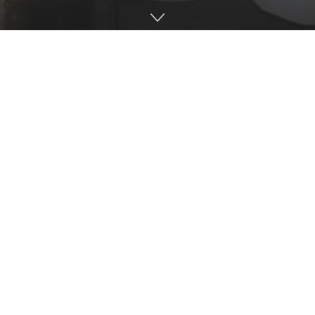
Duminica Floriilor ne arată felul în care trebuie să-L
primim pe Hristos în sufletul și inimile noastre.
Dacă acum două mii de ani, cei din
Ierusalim, își așterneau hainele, ramuri de
palmier, de finic, măslin sau salcie, noi, cei
de astăzi, să ne așternem la picioarele
Mântuitorului virtuțile noastre fructificate
în Postul Mare.
La finalul Sfintei Liturghii, Preacuviosul Părintele Stareț
Damaschin a primit în dar
Crucea Mitropoliei Basarabiei
,
cea mai înaltă distincție mitropolitană, oferită de
Înaltpreasfințitul Părinte Mitropolit Petru.