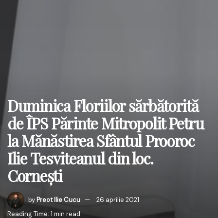
Duminica Floriilor sărbătorită
de ÎPS Părinte Mitropolit Petru
la Mănăstirea Sfântul Prooroc
Ilie Tesviteanul din loc.
Cornești
by
Preot Ilie Cucu
26 aprilie 2021
Reading Time: 1 min read