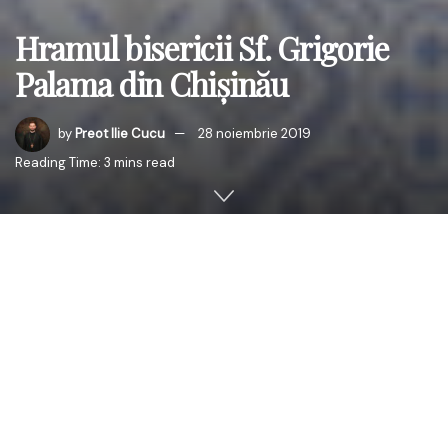
Hramul bisericii Sf. Grigorie
Palama din Chișinău
by
Preot Ilie Cucu
28 noiembrie 2019
Reading Time: 3 mins read
În data de 27 noiembrie 2019, când creștinii ortodocși
de rit vechi, îl sărbătoresc pe Sf. Grigorie Palama, ÎPS
Părinte Mitropolit Petru a săvârșit Dumnezeiasca
Liturghie arhierească, însoțit de un sobor de preoți și
diaconi, în parohia de la periferia Chișinăului, care îl are ca
ocrotitor ceresc pe acest mare sfânt al ortodoxiei. Preot