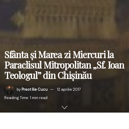
Sfânta și Marea zi Miercuri la
Paraclisul Mitropolitan „Sf. Ioan
Teologul” din Chişinău
by
Preot Ilie Cucu
12 aprilie 2017
Reading Time: 1 min read