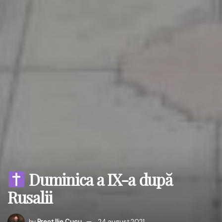
Duminica a IX-a după
Rusalii
by
Preot Ilie Cucu
24 august 2021