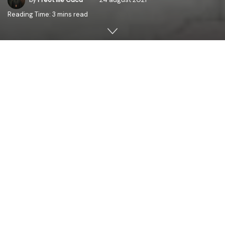
Reading Time: 3 mins read
Iisus i-a silit pe Apostoli să urce în corabie și să treacă
înaintea Lui, pe malul celălalt al Mării Tiberiadei, ca El să
dea drumul mulțimilor. Marea Tiberiadei era un lac de
dimensiuni mai mari care putea fi străbătut, pe vreme
bună, în aproximativ 2-3 ore. Pe “Țărmul celălalt”, cum îl
găsim scris la Evanghelistul Matei (14,22), se afla cetatea
Capernaum de care știm ca era “patria Sa”, a
Mântuitorului (Luca 4,23).
Un al doilea scop al Mântuitorului de a rămâne singur a
fost acela de a se sui în munte și de a se ruga, rămânând
până târziu în noapte. Potrivit Sfintelor Evanghelii, (Matei