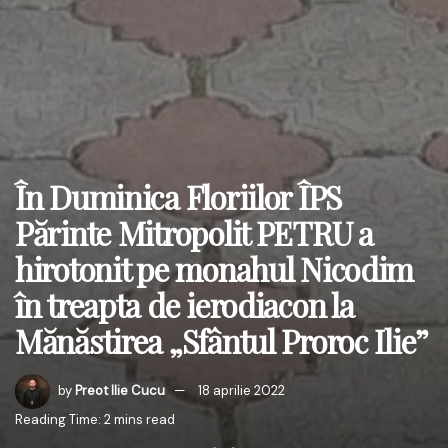
În Duminica Floriilor ÎPS
Părinte Mitropolit PETRU a
hirotonit pe monahul Nicodim
în treapta de ierodiacon la
Mănăstirea „Sfântul Proroc Ilie”
by
Preot Ilie Cucu
18 aprilie 2022
Reading Time: 2 mins read