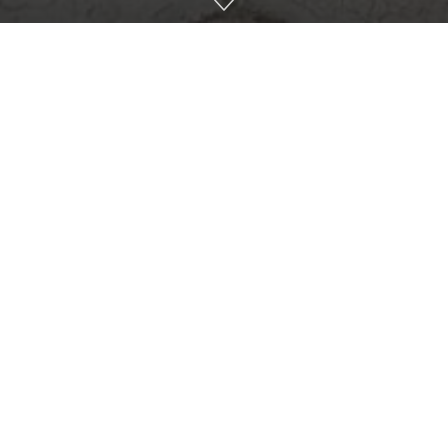
Dis de dimineață, mulțime de popor a întâmpinat pe ÎPS
Părinte Mitropolit cu ramuri de salcie preînchipuind
ramurile de finic ce au fost folosite de poporul evreu la
Intrarea Domnului în Ierusalim.
În cadrul Sfintei Liturghii, Înaltpreasfinția Sa a hirotonit în
treapta de ierodiacon pe tânărul teolog, monahul
Nicodim, viețuitor al Mănăstirii „Sfântul Proroc Ilie”.
Cuvântul de învățătură a fost rostit de Părintele
Arhidiacon Constantin Olariu ce a vorbit de semnificația
sărbătorii Floriilor.
Înaltpreasfinția Sa, la finalul Sfintei Liturghii a vorbit
despre smerenia Mântuitorului Hristos arătată prin