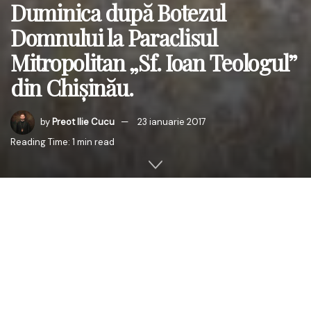
Duminica după Botezul
Domnului la Paraclisul
Mitropolitan „Sf. Ioan Teologul”
din Chişinău.
by
Preot Ilie Cucu
23 ianuarie 2017
Reading Time: 1 min read
La data de 22 ianuarie current, în Duminica după Botezul
Domnului, întâistătătorul Mitropoliei Basarabiei,
Înaltpreasfinţitul Petru, Arhiepiscop al Chişinăului,
Mitropolit al Basarabiei şi Exarh al Plaiurilor, însoţit de un
sobor de preoţi şi diaconi, a oficiat Sfânta şi