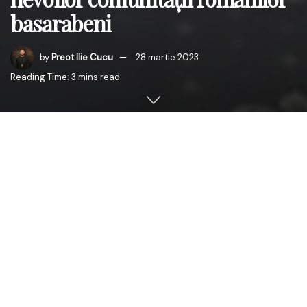
basarabeni
by
Preot Ilie Cucu
28 martie 2023
Reading Time: 3 mins read
Ziua de 27 martie 2023, a fost o zi istorică pentru
Basarabia și România, în care cele două țări și-au
reafirmat legăturile puternice prin intermediul Mitropoliei
Basarabiei. După ceremonia comemorativă organizată în
orașul Ialoveni, la 105 ani de la Unirea Basarabiei cu
România, Președintele Camerei Deputaților din România,
Marcel Ciolacu, împreună cu o delegație importantă de
demnitari români, a vizitat sediul Mitropoliei Basarabiei.