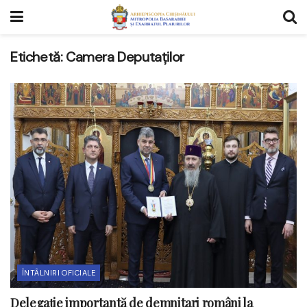
Etichetă:
Camera Deputaților
ÎNTÂLNIRI OFICIALE
Delegație importantă de demnitari români la