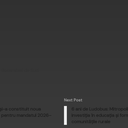
a Basarabiei de Sud
Next Post
 și-a constituit noua
6 ani de Ludobus: Mitropol
ă pentru mandatul 2026–
investiția în educația și for
comunitățile rurale