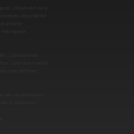
gedii:
„Observăm că și
existența deportărilor
ia acestor
e mai repete
ări:
„Cunoașterea
ătos. Contribuim astfel
rale care definesc
ri ale cercetătorilor
ări și răspunsuri.
a.