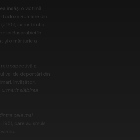
 ea însăși o victimă
ii Ortodoxe Române din
i 1951, iar instituția
poliei Basarabiei în
t și o mărturie a
o retrospectivă a
l val de deportări din
imari, învățători,
 urmărit slăbirea
dintre cele mai
și 1951, care au smuls
ovietic.