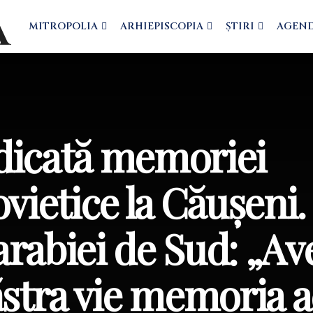
MITROPOLIA
ARHIEPISCOPIA
ȘTIRI
AGEN
dicată memoriei
vietice la Căușeni.
arabiei de Sud: „A
ăstra vie memoria 