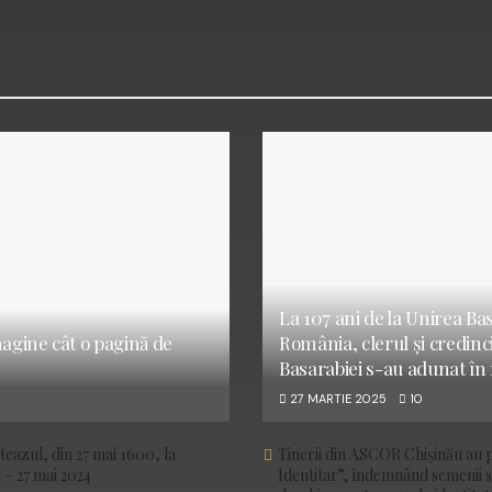
La 107 ani de la Unirea Ba
magine cât o pagină de
România, clerul și credinci
Basarabiei s-au adunat în
27 MARTIE 2025
10
iteazul, din 27 mai 1600, la
Tinerii din ASCOR Chișinău au p
 – 27 mai 2024
Identitar”, îndemnând semenii s