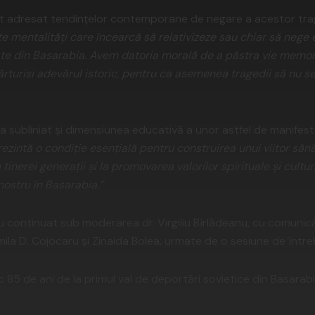
t adresat tendințelor contemporane de negare a acestor tra
e mentalități care încearcă să relativizeze sau chiar să nege 
ate din Basarabia. Avem datoria morală de a păstra vie memor
rturisi adevărul istoric, pentru ca asemenea tragedii să nu s
 a subliniat și dimensiunea educativă a unor astfel de manifest
rezintă o condiție esențială pentru construirea unui viitor săn
tinerei generații și la promovarea valorilor spirituale și cultu
nostru în Basarabia.”
au continuat sub moderarea dr. Virgiliu Bîrlădeanu, cu comunică
la D. Cojocaru și Zinaida Bolea, urmate de o sesiune de întreb
sc 85 de ani de la primul val de deportări sovietice din Basarabi