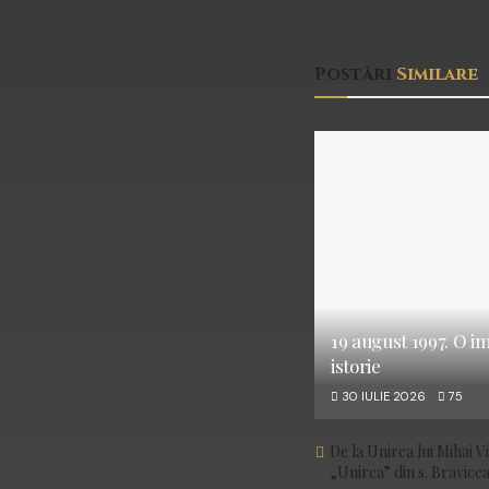
Postări
Similare
19 august 1997. O i
istorie
30 IULIE 2026
75
De la Unirea lui Mihai V
„Unirea” din s. Bravicea