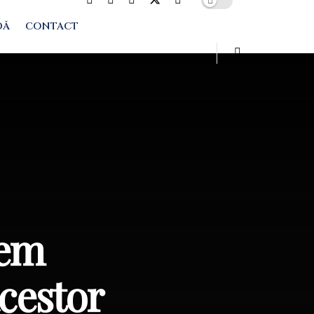
DĂ
CONTACT
vem
acestor