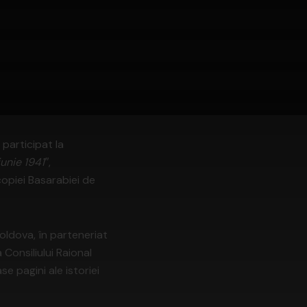
 participat la
unie 1941″
,
copiei Basarabiei de
Moldova, în parteneriat
 Consiliului Raional
se pagini ale istoriei