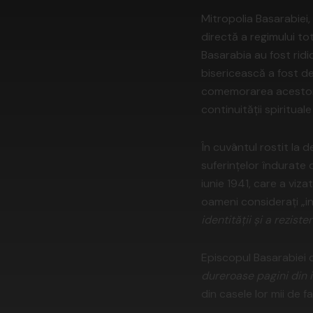
Mitropolia Basarabiei, 
directă a regimului to
Basarabia au fost ridic
bisericească a fost des
comemorarea acestor t
continuității spiritual
În cuvântul rostit la 
suferințelor îndurate
iunie 1941, care a vizat
oameni considerați „in
identității și a rezist
Episcopul Basarabiei
dureroase pagini din i
din casele lor mii de f