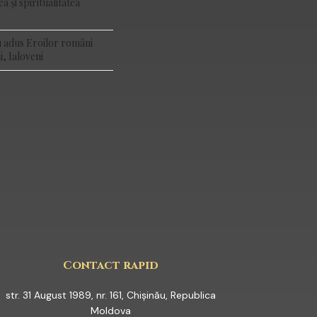
a și spiritualitatea
 adus Eroilor români
i, Ialoveni
YOUTUBE
Contact rapid
str. 31 August 1989, nr. 161, Chișinău, Republica
Moldova