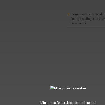
Comemorarea a 80 de ani
Înaltpreasfințitului Gu
Basarabiei
FACEBOOK
Mitropolia Basarabiei este o biserică