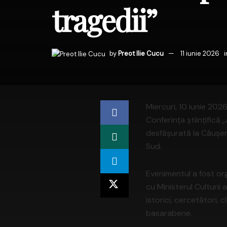
tragedii”
by
Preot Ilie Cucu
11 iunie 2026
i
Miercuri, 10 iunie 2026
Conferința științifică
„
desfășurată la Căușen
Sud.
Evenimentul a fost org
cu Ministerul Culturii 
istorici, cercetători, c
basarabene.