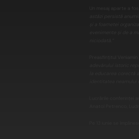
Un mesaj aparte a fos
astăzi persistă anumit
și a foametei organiz
evenimente și de a mă
niciodată.”
Preasfințitul Veniamin
adevărului istoric rep
la educarea corectă a 
identitatea neamului 
Lucrările conferinței 
Anatol Petrenco, Ludmi
Pe 13 iunie se împline