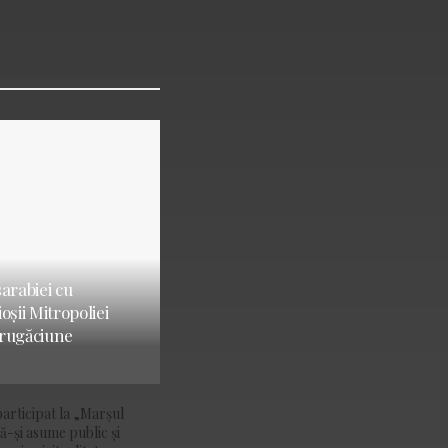
sarabiei cu
oșii Mitropoliei
 rugăciune
articipat la „Marșul
ă-și asume public și