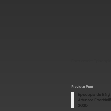
Foto credit: Episcopi
Previous Post
Episcopia de Bălți
Adunare Eparhial
2030