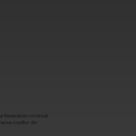
ia Basarabiei continuă
marea copiilor din