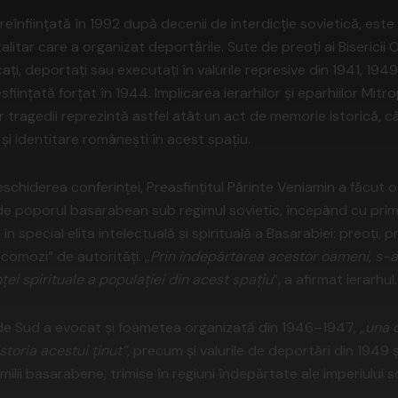
reînființată în 1992 după decenii de interdicție sovietică, este
talitar care a organizat deportările. Sute de preoți ai Biseric
ați, deportați sau executați în valurile represive din 1941, 1949 ș
ființată forțat în 1944. Implicarea ierarhilor și eparhiilor Mitro
ragedii reprezintă astfel atât un act de memorie istorică, câ
e și identitare românești în acest spațiu.
deschiderea conferinței, Preasfințitul Părinte Veniamin a făcut 
 de poporul basarabean sub regimul sovietic, începând cu primu
 în special elita intelectuală și spirituală a Basarabiei: preoți, pr
comozi” de autorități. „
Prin îndepărtarea acestor oameni, s-a
enței spirituale a populației din acest spațiu
”, a afirmat ierarhul.
 de Sud a evocat și foametea organizată din 1946–1947,
„una 
storia acestui ținut”
, precum și valurile de deportări din 1949 
amilii basarabene, trimise în regiuni îndepărtate ale imperiului s