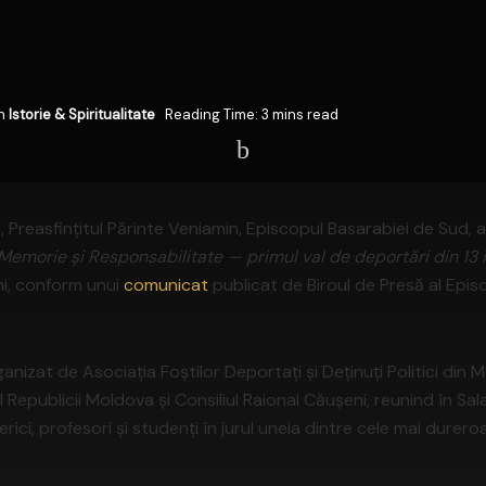
n
Istorie & Spiritualitate
Reading Time: 3 mins read
, Preasfințitul Părinte Veniamin, Episcopul Basarabiei de Sud, a
Memorie și Responsabilitate — primul val de deportări din 13 i
i, conform unui
comunicat
publicat de Biroul de Presă al Epis
anizat de Asociația Foștilor Deportați și Deținuți Politici din 
al Republicii Moldova și Consiliul Raional Căușeni, reunind în Sala
lerici, profesori și studenți în jurul uneia dintre cele mai dureroa