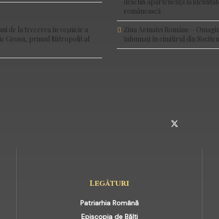
deschis apartenența la identitate
românească
 de la trecerea în veșnicie a
Ziua Armatei Române – Omagiu
rie Grosu, primul Mitropolit al
înhumați în cimitirul din Sociten
INSTAGRAM
TELEGRAM
TWITTER
Legături
Patriarhia Română
Episcopia de Bălți