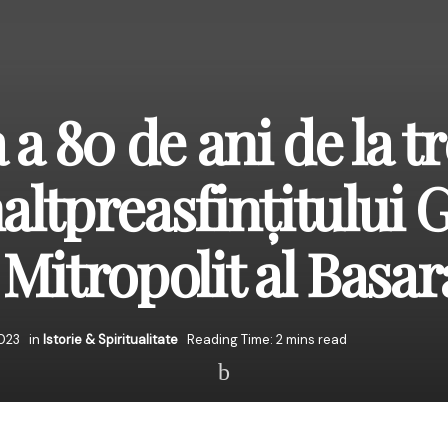
 80 de ani de la t
naltpreasfințitului 
Mitropolit al Basar
2023
in
Istorie & Spiritualitate
Reading Time: 2 mins read
olemnitate, comemorăm 80 de ani de la trecerea la cele veșnic