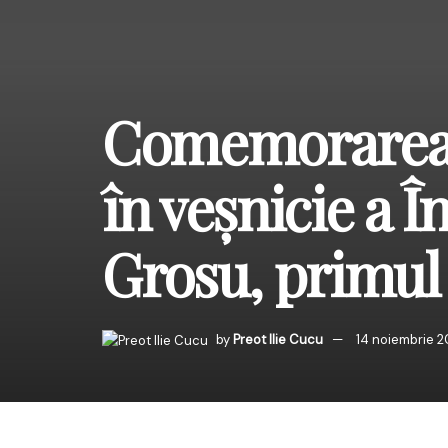
Comemorarea a
în veșnicie a Î
Grosu, primul 
by
Preot Ilie Cucu
14 noiembrie 
Astăzi, cu o adâncă s