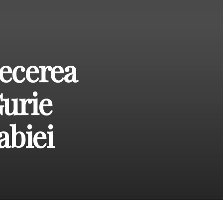
recerea
Gurie
abiei
e a Mitropolitului