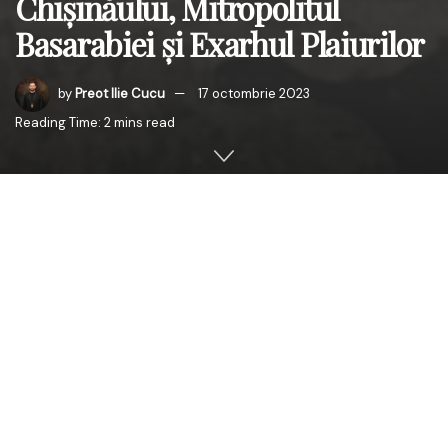
Chișinăului, Mitropolitul
Basarabiei și Exarhul Plaiurilor
by
Preot Ilie Cucu
17 octombrie 2023
Reading Time: 2 mins read
Înaltpreasfințitul Părinte PETRU, Arhiepiscopul Chișinăului,
Mitropolitul Basarabiei și Exarhul Plaiurilor, aniversează
ziua sa de naștere în data de 24 octombrie 2023.
Cu acest prilej, Centrul Eparhial din Chișinău organizează
un eveniment dedicat acestei zile însemnate. Ceremonia
va începe la
ora 11:00
, la
Paraclisul Mitropolitan
„Sfântul
Ioan Teologul”
din Chișinău
, unde va fi săvârșită o slujbă