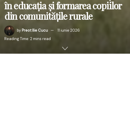
în educația și formarea copiilor
din comunitățile rurale
by
Preot Ilie Cucu
11 iunie 2026
Reading Time: 2 mins read
Grija față de copii și preocuparea pentru formarea noilor
generații reprezintă una dintre direcțiile constante ale
lucrării misionare și social-filantropice desfășurate de
Mitropolia Basarabiei prin instituțiile sale. În acest
context, Misiunea Socială „Diaconia”
a lansat
cea de-a
șasea ediție a proiectului educațional
„Ludobus –
mesager al securității electrice”
, realizat în parteneriat