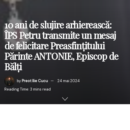
10 ani de slujire arhierească:
ÎPS Petru transmite un mesaj
de felicitare Preasfințitului
Părinte ANTONIE, Episcop de
Bălți
by
Preot Ilie Cucu
24 mai 2024
Reading Time: 3 mins read
ÎPS Petru, Mitropolitul Basarabiei și Exarhul Plaiurilor, a