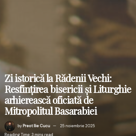
Zi istorică la Rădenii Vechi:
Resfințirea bisericii și Liturghie
arhierească oficiată de
Mitropolitul Basarabiei
by
Preot Ilie Cucu
25 noiembrie 2025
Reading Time: 3 mins read