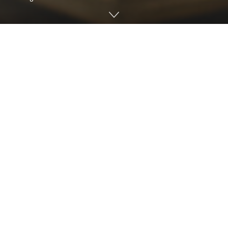
Duminica a 25-a după Rusalii a devenit pentru
credincioșii din Rădenii Vechi un moment de renaștere
spirituală și de înnoire a vieții liturgice, odată cu vizita
pastorală a Înaltpreasfințitului Părinte Petru,
Arhiepiscopul Chișinăului, Mitropolitul Basarabiei și
Exarhul Plaiurilor. Comunitatea parohiei „Sfânta Treime”,
păstorită de preacucernicul părinte Veaceslav Mereuță,
a trăit o zi istorică, marcată de resfințirea bisericii după
ample lucrări de renovare și înfrumusețare.
Încă de la primele ore ale dimineții, credincioșii l-au
întâmpinat pe ierarh cu emoție și cu bucuria celor care își
văd biserica renăscută. Părintele paroh, împreună cu un