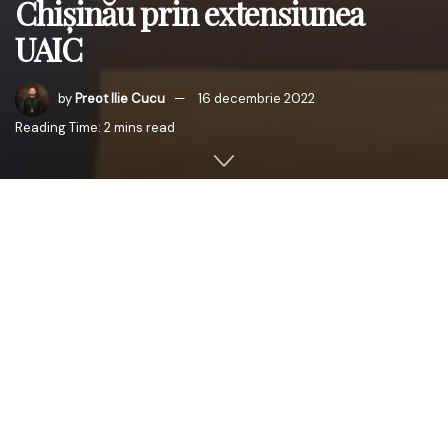
Chișinău prin extensiunea
UAIC
by
Preot Ilie Cucu
16 decembrie 2022
Reading Time: 2 mins read
Joi, 15 decembrie 2022, Rectorul Universității
„Alexandru
Ioan Cuza”
din Iași (UAIC), prof. univ. dr. Tudorel TOADER,
a avut o întâlnire cu Conf. univ. dr. Igor ȘAROV, Rectorul
Universității de Stat din Moldova, în cadrul căreia a fost
semnat acordul de colaborare dintre cele două
universități privind înființarea
Extensiunii universitare a
UAIC
la Universitatea de Stat din Moldova, începând cu
anul universitar 2023-2024
.