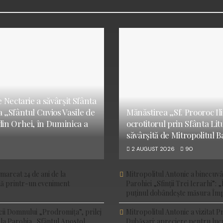
e Nectarie a săvârșit Sfânta
a „Sfântul Cuvios Vasile de
Mănăstirea „Sf. Prooroc Ilie
din Orhei, în Duminica a
ocrotitorul prin Sfânta Li
săvârșită de Mitropolitul B
2 AUGUST 2026
90
marcat 24 de ani de la
Mitropolitul Antonie a binecuv
ală printr-un eveniment
Parohiei „Sfinții Trei Ierarhi”: „
puținul dobândește măsura Împ
cii Domnului „Prodromița”, prilej
Mitropolitul Antonie a vizitat P
 la Parohia „Sfântul Apostol
Dubăsari: apreciere pentru luc