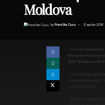
Moldova
by
Preot Ilie Cucu
21 aprilie 2018
O nouă manifestare du
Mitropolia Moldovei şi 
2018. Gazda eveniment
La invitația organizat
Arhiepiscopiei Iașilor,
moldovenească.
În discursul său, părin