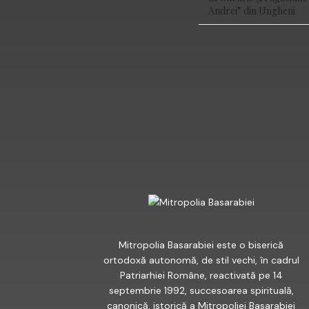
Andrei” din Ungheni
FACEBOOK
Mitropolia Basarabiei este o biserică
ortodoxă autonomă, de stil vechi, în cadrul
Patriarhiei Române, reactivată pe 14
septembrie 1992, succesoarea spirituală,
canonică, istorică a Mitropoliei Basarabiei