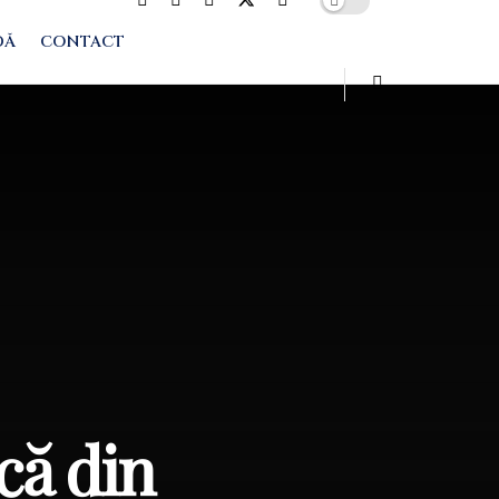
DĂ
CONTACT
că din