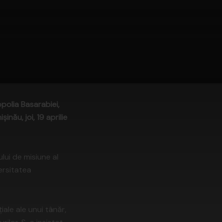
polia Basarabiei,
nău, joi, 19 aprilie
lui de misiune al
versitatea
iale ale unui tânăr,