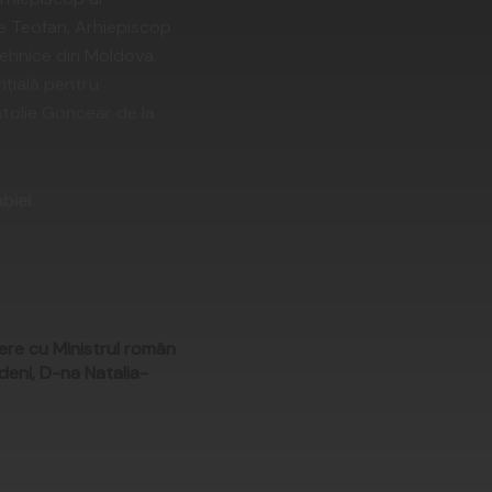
inte Teofan, Arhiepiscop
i Tehnice din Moldova.
enţială pentru
tolie Goncear de la
biei.
ere cu Ministrul român
deni, D-na Natalia-