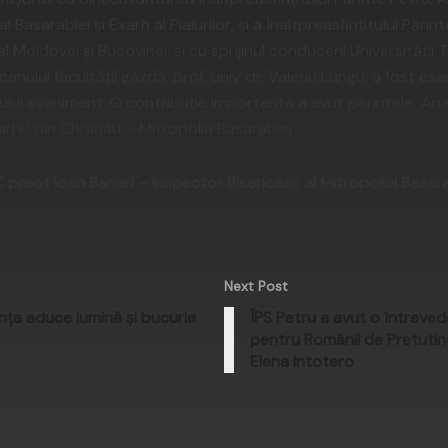
al Basarabiei şi Exarh al Plaiurilor, şi a Înaltpreasfinţitului Păr
t al Moldovei şi Bucovinei, şi cu sprijinul conducerii Universităţi
anului facultăţii gazdă, prof. univ. dr. Valeriu Lungu, a fost es
lui eveniment. O contribuţie importantă a avut părintele Ana
erarhi“ din Chişinău – Mitropolia Basarabiei.
C preot Ioan Banari – Inspector Bisericesc al Mitropoliei Basara
Next Post
nţa aduce lumină şi bucurie
ÎPS Petru a avut o întreved
pentru Românii de Pretutin
Elena Intotero