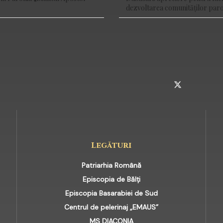
dezvoltarea comunităților paro
INSTAGRAM
TELEGRAM
TWITTER
Legături
Patriarhia Română
Episcopia de Bălți
Episcopia Basarabiei de Sud
Centrul de pelerinaj „EMAUS”
MS DIACONIA