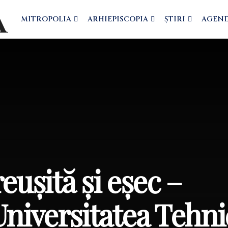
MITROPOLIA
ARHIEPISCOPIA
ȘTIRI
AGEN
eușită și eșec –
Universitatea Tehni