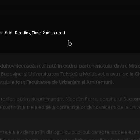
in
Știri
Reading Time: 2 mins read
hovnicească, realizată în cadrul parteneriatului dintre Mitro
Bucovinei şi Universitatea Tehnică a Moldovei, a avut loc la Chiși
ului a fost Facultatea de Urbanism și Arhitectură.
orilor, părintele arhimandrit Nicodim Petre, consilierul Sectoru
 a susținut a treia ediție a conferințelor duhovnicești de la uni
tele a evidențiat în dialogul cu publicul, caracteristicele esenț