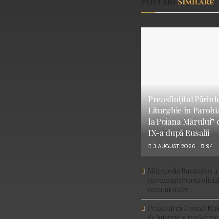
Postări
Similare
Preasfințitul Părint
Liturghie în Parohi
la Poiana Mărului” 
IX-a după Rusalii
3 AUGUST 2026
94
Mitropolia Basarabiei a 
recunoașterea sa ofici
comemorativ
Prăznuirea Icoanei Mai
de bucurie și rugăciune