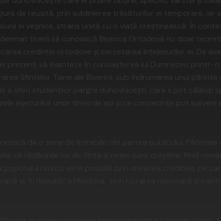
le duhovnicește care le poate obține, specific vârstei și idealu
unii de reușită, prin sublinierea trăsăturilor ei temporare, iar s
iunii ei veșnice, strâns unită cu o viață creștinească. În context
îndemnat tinerii să cunoască Biserica Ortodoxă nu doar teoreti
cticarea credinței ortodoxe și cercetarea înțelesurilor ei. De a
ei prezenți să înainteze în cunoașterea lui Dumnezeu printr-o
ucrarea Sfintelor Taine ale Bisericii, sub îndrumarea unui părint
e a oferi studenților pârghii duhovnicești, care îi pot călăuzi s
zele eșecurilor unor tineri de azi și ce consecințe pot surveni 
rizată de o serie de întrebări din partea publicului. Părintele 
ite că rădăcinile lor de ființă și neam sunt creștine, fiind român
a poporului nostru este posibilă prin unitatea credinţei, pe ca
nă şi, în Republica Moldova, prin lucrarea misionară şi pasto
şurat cu binecuvântarea Înaltpreasfinţitului Părinte Petru, A