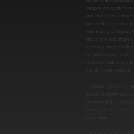
accentuând posibilități
asupra accepțiunii noți
prin sublinierea dimens
părintele consilier a 
obiceiuri, ci prin pra
Nicodim a sfătuit pe c
izvorâtă din și prin l
străduința părintelui d
face să sublinieze cau
cât și în cea veșnică.
Conferinţa a fost valo
pe cei prezenţi să nu u
ortodocşi, iar unitate
Biserica Ortodoxă Româ
Basarabiei.
Evenimentul s-a desfă