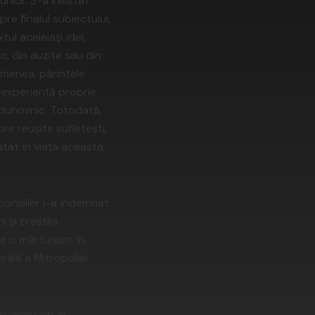
rilor. S-a insistat
pre finalul subiectului,
ul aceleiași idei,
c, din auzite sau din
semenea, părintele
 experiență proprie,
e duhovnic. Totodată,
pre reușite sufletești,
atât în viața aceasta,
consilier i-a îndemnat
i şi creştini
re o mărturisim în
rală a Mitropoliei
rhiepiscop al