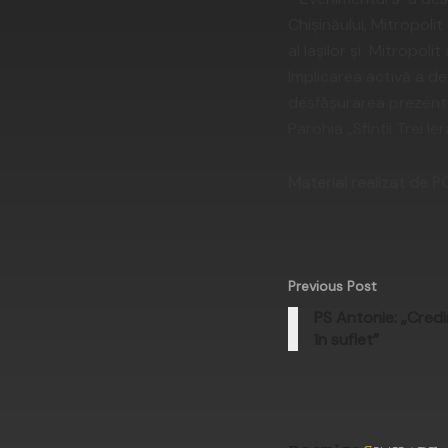
Chişinăului, Mitropolit 
al Iaşilor şi Mitropoli
Implicarea activă a dec
desfăşurarea prezentu
Parohia „Sfinţii Trei I
Material realizat de P
Previous Post
PS Antonie: „Credi
în suflet”