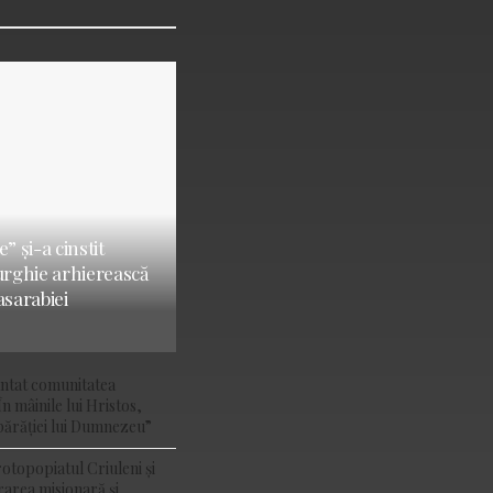
” și-a cinstit
turghie arhierească
asarabiei
ântat comunitatea
În mâinile lui Hristos,
ărăției lui Dumnezeu”
rotopopiatul Criuleni și
rarea misionară și