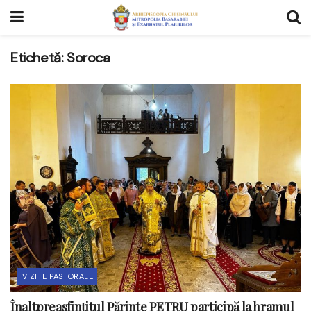
Etichetă:
Soroca
VIZITE PASTORALE
Înaltpreasfințitul Părinte PETRU participă la hramul