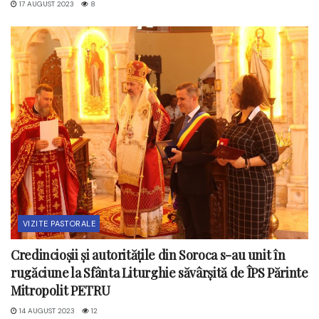
17 AUGUST 2023
8
VIZITE PASTORALE
Credincioșii și autoritățile din Soroca s-au unit în
rugăciune la Sfânta Liturghie săvârșită de ÎPS Părinte
Mitropolit PETRU
14 AUGUST 2023
12