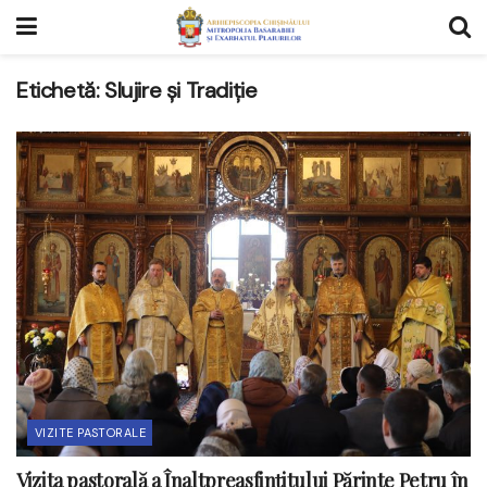
Etichetă:
Slujire și Tradiție
VIZITE PASTORALE
Vizita pastorală a Înaltpreasfințitului Părinte Petru în