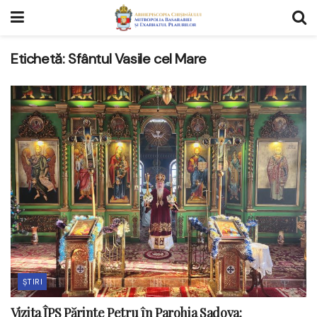
Etichetă:
Sfântul Vasile cel Mare
ȘTIRI
Vizita ÎPS Părinte Petru în Parohia Sadova: