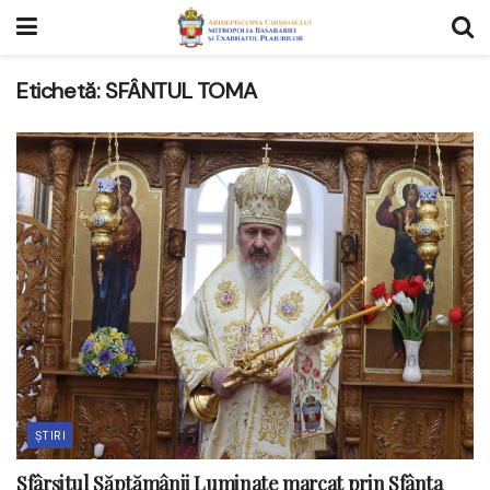
Etichetă:
SFÂNTUL TOMA
ȘTIRI
Sfârșitul Săptămânii Luminate marcat prin Sfânta