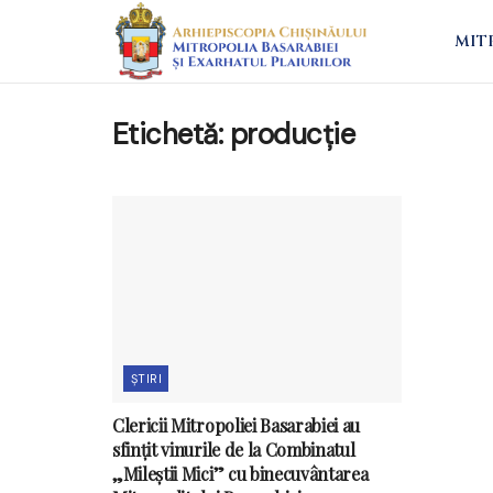
MIT
Etichetă:
producție
ȘTIRI
Clericii Mitropoliei Basarabiei au
sfințit vinurile de la Combinatul
„Mileștii Mici” cu binecuvântarea