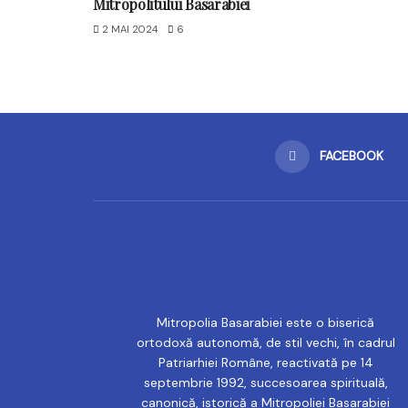
Mitropolitului Basarabiei
2 MAI 2024
6
FACEBOOK
Mitropolia Basarabiei este o biserică
ortodoxă autonomă, de stil vechi, în cadrul
Patriarhiei Române, reactivată pe 14
septembrie 1992, succesoarea spirituală,
canonică, istorică a Mitropoliei Basarabiei