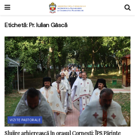
Etichetă:
Pr. Iulian Gâscă
VIZITE PASTORALE
Slujire arhierească în orașul Cornești: ÎPS Părinte