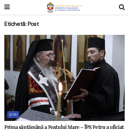
Etichetă:
Post
ȘTIRI
Prima săptămână a Postului Mare – ÎPS Petru a oficiat