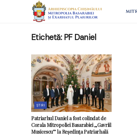
MIT
Etichetă:
PF Daniel
ȘTIRI
Patriarhul Daniel a fost colindat de
Corala Mitropoliei Basarabiei „Gavriil
Musicescu” la Reședința Patriarhală