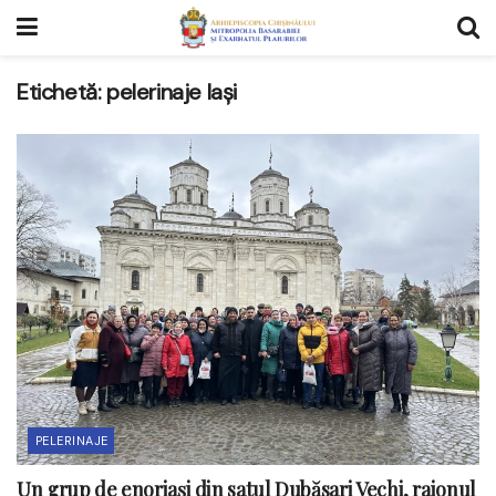
Etichetă:
pelerinaje Iași
PELERINAJE
Un grup de enoriași din satul Dubăsari Vechi, raionul