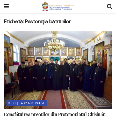
Etichetă:
Pastorația bătrânilor
ȘEDINȚE ADMINISTRATIVE
Consfătuirea preoților din Protopopiatul Chișinău: