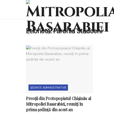
Etichetă:
Parohia Stăuceni
ȘEDINȚE ADMINISTRATIVE
Preoții din Protopopiatul Chișinău al
Mitropoliei Basarabiei, reuniți în
prima ședință din acest an