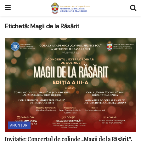
Etichetă:
Magii de la Răsărit
ANUNȚURI
Invitație: Concertul de colinde „Magii de la Răsărit”,