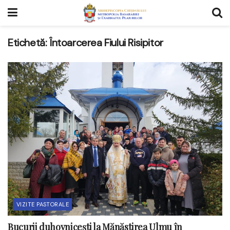
Etichetă:
Întoarcerea Fiului Risipitor
VIZITE PASTORALE
Bucurii duhovnicești la Mănăstirea Ulmu în