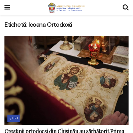
Etichetă:
Icoana Ortodoxă
ȘTIRI
Creștinii ortodocși din Chișinău au sărbătorit Prima