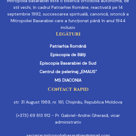
Mitropolia Basarabiei este o biserică ortodoxă autonomă, de
stil vechi, în cadrul Patriarhiei Române, reactivată pe 14
septembrie 1992, succesoarea spirituală, canonică, istorică a
Mitropoliei Basarabiei care a funcționat până în anul 1944
inclusiv.
Legături
Patriarhia Română
Episcopia de Bălți
Episcopia Basarabiei de Sud
Centrul de pelerinaj „EMAUS”
MS DIACONIA
Contact rapid
str. 31 August 1989, nr. 161, Chișinău, Republica Moldova
(+373) 69 813 912 - Pr. Gabriel-Andrei Gherasă, vicar
administrativ
secretar.mitropoliabasarabiei@gmail.com