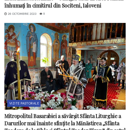
înhumați în cimitirul din Sociteni, Ialoveni
26 OCTOMBRIE 2023
11
VIZITE PASTORALE
Mitropolitul Basarabiei a săvârșit Sfânta Liturghie a
Darurilor mai înainte sfințite la Mănăstirea „Sfânta