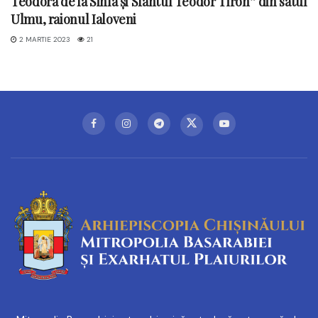
Teodora de la Sihla și Sfântul Teodor Tiron” din satul
Ulmu, raionul Ialoveni
2 MARTIE 2023
21