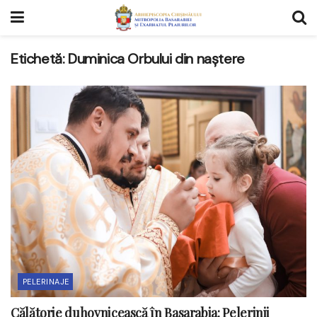
Etichetă:
Duminica Orbului din naștere
PELERINAJE
Călătorie duhovnicească în Basarabia: Pelerinii