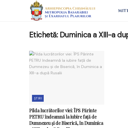
MIT
Etichetă:
Duminica a XIII-a dup
ȘTIRI
Pilda lucrătorilor viei: ÎPS Părinte
PETRU îndeamnă la iubire față de
Dumnezeu și de Biserică, în Duminica