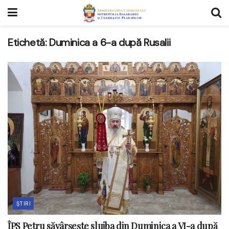
Etichetă:
Duminica a 6-a după Rusalii
ȘTIRI
ÎPS Petru săvârșește slujba din Duminica a VI-a după