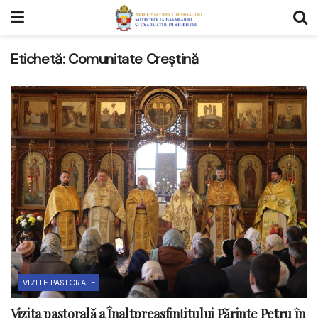
Etichetă:
Comunitate Creștină
VIZITE PASTORALE
Vizita pastorală a Înaltpreasfințitului Părinte Petru în