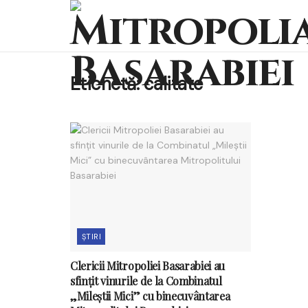
Etichetă:
calitate
ȘTIRI
Clericii Mitropoliei Basarabiei au
sfințit vinurile de la Combinatul
„Mileștii Mici” cu binecuvântarea