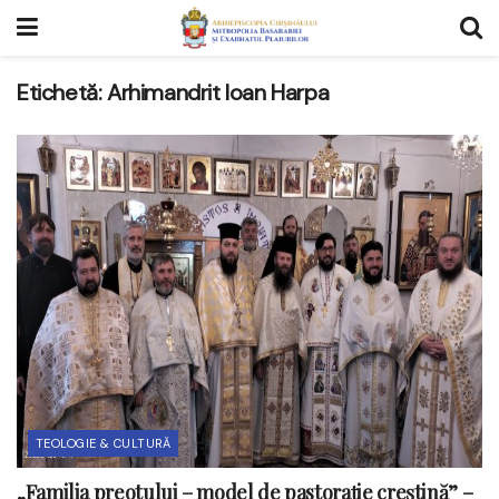
Etichetă:
Arhimandrit Ioan Harpa
TEOLOGIE & CULTURĂ
„Familia preotului – model de pastorație creștină” –