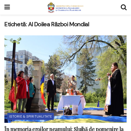
Etichetă:
Al Doilea Război Mondial
ISTORIE & SPIRITUALITATE
În memoria eroilor neamului: Slujbă de pomenire la