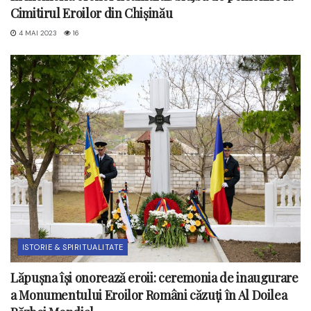
Cimitirul Eroilor din Chișinău
4 MAI 2023
16
ISTORIE & SPIRITUALITATE
Lăpușna își onorează eroii: ceremonia de inaugurare
a Monumentului Eroilor Români căzuți în Al Doilea