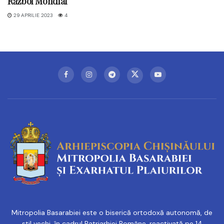
Război Mondial
29 APRILIE 2023
4
Mitropolia Basarabiei este o biserică ortodoxă autonomă, de
stil vechi, în cadrul Patriarhiei Române, reactivată pe 14