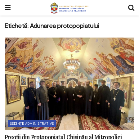
Etichetă:
Adunarea protopopiatului
ȘEDINȚE ADMINISTRATIVE
Preoții din Protopopiatul Chișinău al Mitropoliei