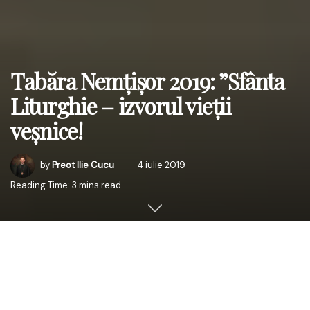
Tabăra Nemțișor 2019: ”Sfânta
Liturghie – izvorul vieții
veșnice!
by
Preot Ilie Cucu
4 iulie 2019
Reading Time: 3 mins read
Cu ajutorul lui Dumnezeu și cu binecuvântarea
Înaltpreasfințitului Părinte Mitropolit Teofan, Mitropolitul