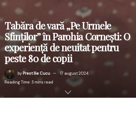
Tabăra de vară „Pe Urmele
Sfinților” în Parohia Cornești: O
experiență de neuitat pentru
peste 80 de copii
by
Preot Ilie Cucu
17 august 2024
Reading Time: 3 mins read
Într-un colț binecuvântat de natură, sub ocrotirea
Sfinților basarabeni, peste 80 de copii au trăit o