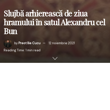
Slujbă arhierească de ziua
hramului în satul Alexandru cel
Bun
by
Preot Ilie Cucu
12 noiembrie 2021
Reading Time: 1 min read
După oficierea Sfintei Liturghii, Înaltpreasfințitul Părinte
Mitropolit a oferit Părintelui Paroh Iulian Damian CRUCEA
MITROPOLIEI BASARABIEI, Darul Mitropolitului, pentru
activitatea frumoasă desfășurată în parohie. După multe
lucrări, pe parcursul anilor, de ridicare a sfântului lăcaș,