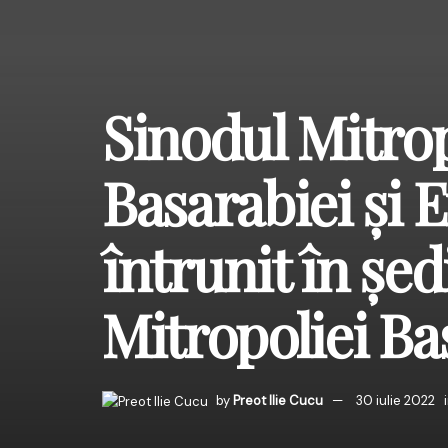
Sinodul Mitrop
Basarabiei și E
întrunit în șed
Mitropoliei Ba
by
Preot Ilie Cucu
30 iulie 2022