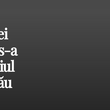
ei
s-a
iul
ău