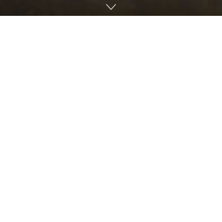
Astăzi, 12 februarie 2026, când, potrivit calendarului
iulian, sunt pomeniți Sfinții Trei Ierarhi: Vasile cel Mare,
Grigorie Teologul și Ioan Gură de Aur, comunitatea
ortodoxă din Costești, raionul Ialoveni, și-a prăznuit
hramul printr-un ales eveniment euharistic, în prezența
Înaltpreasfințitului Părinte Petru, Arhiepiscopul
Chișinăului, Mitropolitul Basarabiei și Exarhul Plaiurilor.
Ierarhul a fost întâmpinat cu flori, pâine și sare de către
părintele paroh Grigore Mereacre și de numeroșii
credincioși ai parohiei, îmbrăcați în frumoase straie
naționale, potrivit tradiției locului. Înaltpreasfinția Sa a
săvârșit Sfânta și Dumnezeiasca Liturghie a Sfântului Ioan
Gură de Aur, înconjurat de un sobor de preoți și diaconi